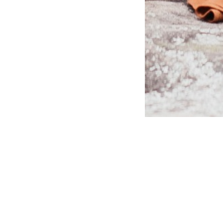
apeuta/psicólogo
isponiveis para o ajudar.