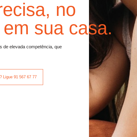
recisa, no
u em sua casa.
as de elevada competência, que
? Ligue 91 567 67 77