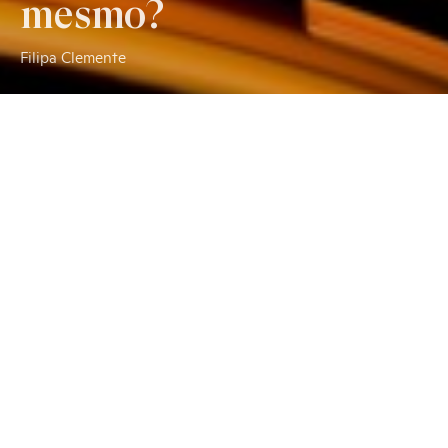
mesmo?
Filipa Clemente
É muito comum as pessoas terem certos padrões de
relação, ou até mesmo apaixonarem-se por pessoas com
um perfil muito semelhante entre si. E, apesar de terem a
percepção de que isto acontece, muitas vezes recusam a
ideia de poderem ter algum tipo de responsabilidade ou
papel nestas escolhas, pois “quando conheceram a pessoa,
não sabiam que era assim” ou “no momento em que se
envolveram, tudo era diferente” - logo, este fenómeno é
apenas um acaso (ou um “azar”, quando se dá o caso de se
repetir uma má experiência).
Mas a verdade é que nada acontece por acaso e,