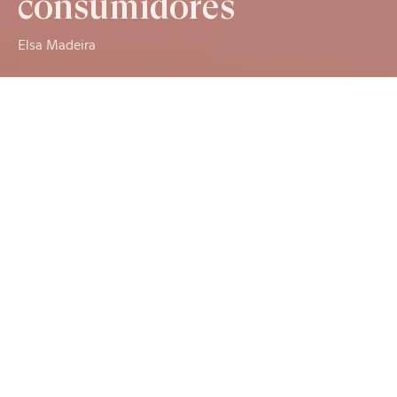
consumidores
Elsa Madeira
“Ocupar-se dos filhos não implica a quantidade de tempo.
A qualidade da comunicação compensa a escassez de
quantidade” (A. Naouri).
Estudos referem que apenas 6% dos pais portugueses
brincam diariamente com os seus filhos, colocando assim
Portugal no fim da tabela dos países da europa (fonte:
telejornal). Numa época onde a mulher, com a sua
integração no mundo laboral, reduziu o tempo de
dedicação aos filhos e onde o homem teve de envolver-se
na educação dos mesmos, a quantidade e a qualidade de
tempo privilegiado nas relações entre pais e filhos –