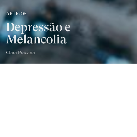
ARTIGOS
Depressão e
Melancolia
Clara Pracana
Já me têm perguntado qual a diferença entre depressão e
melancolia, e como se pode distinguir uma da outra. Não é
fácil.
A melancolia pode ser vista como uma depressão agravada,
em que o sujeito se retrai de tal modo para dentro de si
próprio que se desinteressa completamente do mundo e
das pessoas à sua volta. A auto-recriminação constante